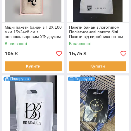
Міцні пакети банан з ПВХ 100
Пакети банан з логотипом
мкм 15х24х8 см з
Поліетиленові пакети білі
повнокольоровим УФ друком
Пакети від виробника оптом
логотипу на замовлення 20
24х17 см до 0.5 кг 100 шт.
В наявності
В наявності
шт.
105
15,75
₴
₴
Купити
Купити
Подарунок
Подарунок