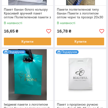
Пакет банан білого кольору
Пакети поліетиленові типу
Красивий зручний пакет
банан Пакети з логотипом
оптом Поліетиленові пакети з
оптом чорні та прозорі 20х30
малюнком 20х30 см до 3 кг
см до 3 кг 100 шт.
В наявності
В наявності
100 шт.
16,65
16,78
₴
₴
Купити
Купити
Подарунок
Подарунок
Іміджеві пакети з логотипом
Пакет з прорізною ручкою