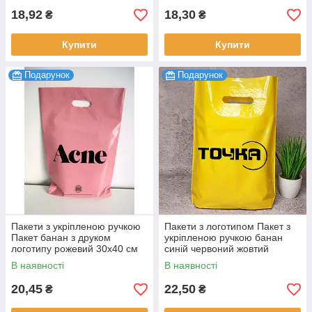
18,92
18,30
₴
₴
Купити
Купити
Подарунок
Подарунок
Пакети з укріпленою ручкою
Пакети з логотипом Пакет з
Пакет банан з друком
укріпленою ручкою банан
логотипу рожевий 30х40 см
синій червоний жовтий
до 5 кг 100 шт.
срібний колір 30х40 см до 5
В наявності
В наявності
кг 100 шт.
20,45
22,50
₴
₴