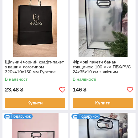
Щільний чорний крафт-пакет
Фірмові пакети банан
з вашим логотипом
товщиною 100 мкм ПВХ/PVC
320х410х150 мм Гуртове
24х35х10 см з якісним
виробництво брендованої
стійким УФ друком лого 20
В наявності
В наявності
упаковки 100 шт.
шт.
23,48
146
₴
₴
Купити
Купити
Подарунок
Подарунок