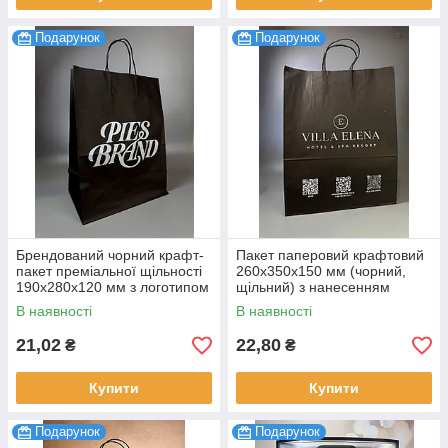
Подарунок
Подарунок
Брендований чорний крафт-
Пакет паперовий крафтовий
пакет преміальної щільності
260х350х150 мм (чорний,
190х280х120 мм з логотипом
щільний) з нанесенням
Гуртові поставки 100 шт.
логотипа Гурт від виробника
В наявності
В наявності
100 шт.
21,02
22,80
₴
₴
Купити
Купити
Подарунок
Подарунок