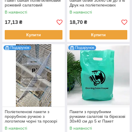
Пакет банан поліетиленовий
банан білий 30х40 см до 5 кг
рожевий салатовий
Друк на поліетиленових
бірюзовий 20х30 см до 3 кг
пакетах Пакети оптом 100 шт.
В наявності
В наявності
100 шт.
17,13
18,70
₴
₴
Купити
Купити
Подарунок
Подарунок
Поліетиленові пакети з
Пакети з прорубними
прорубною ручкою з
ручками салатові та бірюзові
логотипом чорні та прозорі
30х40 см до 5 кг Пакет
30х40 см до 5 кг 100 шт.
фасувальний з логотипом
В наявності
В наявності
компанії 100 шт.