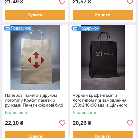
21,49
21,57
₴
₴
Купити
Купити
Подарунок
Подарунок
Паперові пакети з друком
Чорний крафт-пакет з
логотипу Крафт пакети з
логотипом під замовлення
ручками Пакети фірмові бурі
150х240х90 мм із щільного
320х420х150 мм 100 шт.
паперу гуртом від виробника
В наявності
В наявності
100 шт.
22,10
20,26
₴
₴
Купити
Купити