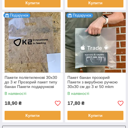
Купити
Купити
Подарунок
Подарунок
Пакети поліетиленові 30х30
Пакет банан прозорий
до 3 кг Прозорий пакет типу
Пакети з вирубною ручкою
банан Пакети подарункові
30х30 см до 3 кг 50 mkm
глянцеві оптом 100 шт.
Матові пакети оптом 100 шт.
В наявності
В наявності
18,90
17,80
₴
₴
Купити
Купити