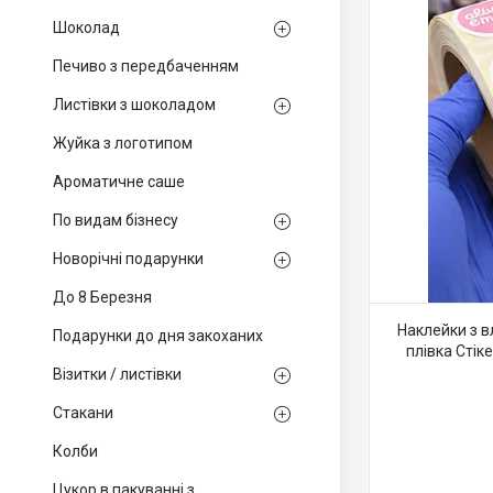
Шоколад
Печиво з передбаченням
Листівки з шоколадом
Жуйка з логотипом
Ароматичне саше
По видам бізнесу
Новорічні подарунки
До 8 Березня
Наклейки з 
Подарунки до дня закоханих
плівка Стік
Візитки / листівки
Стакани
Колби
Цукор в пакуванні з