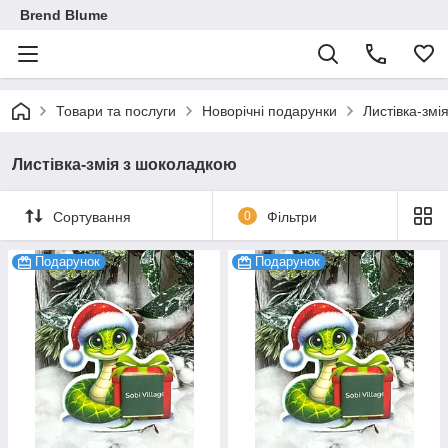
Brend Blume
Товари та послуги
Новорічні подарунки
Листівка-змі
Листівка-змія з шоколадкою
Сортування
0
Фільтри
Подарунок
Подарунок