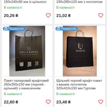
150х240х90 мм із щільного
190х280х120 мм з логотипом
паперу гуртом від виробника
Гуртові поставки 100 шт.
В наявності
В наявності
100 шт.
20,26
21,02
₴
₴
Подарунок
Подарунок
Пакет паперовий крафтовий
Щільний чорний крафт-пакет
260х350х150 мм (чорний,
з вашим логотипом
щільний) з нанесенням
320х410х150 мм Гуртове
логотипа Гурт від виробника
виробництво брендованої
В наявності
В наявності
100 шт.
упаковки 100 шт.
22,80
23,48
₴
₴