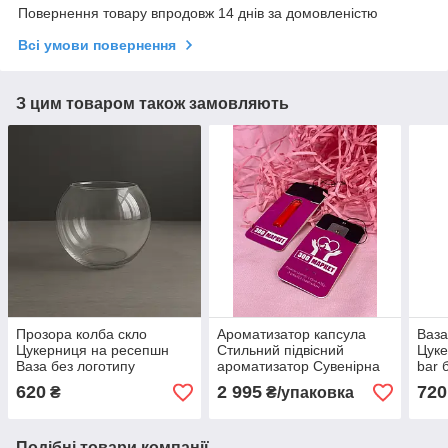
Повернення товару впродовж 14 днів за домовленістю
Всі умови повернення
З цим товаром також замовляють
Прозора колба скло
Ароматизатор капсула
Ваза
Цукерниця на ресепшн
Стильний підвісний
Цуке
Ваза без логотипу
ароматизатор Сувенірна
bar 
продукція з логотипом
620
2 995
720
₴
₴/упаковка
компанії 50 шт.
Подібні товари компанії