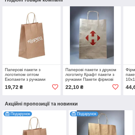
Паперові пакети з
Паперові пакети з друком
Фірм
логотипом оптом
логотипу Крафт пакети з
паке
Екопакети з ручками
ручками Пакети фірмові
10х1
Крафт пакети для
бурі 320х420х150 мм 100
Мато
19,72
22,10
44,
₴
₴
пакування бурі
шт.
або 
150х240х90 мм 100 шт.
Акційні пропозиції та новинки
Подарунок
Подарунок