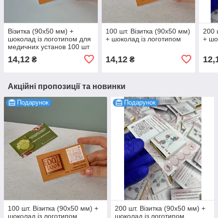
Візитка (90х50 мм) +
100 шт. Візитка (90х50 мм)
200 
шоколад із логотипом для
+ шоколад із логотипом
+ шо
медичних установ 100 шт
14,12
14,12
12,
₴
₴
Акційні пропозиції та новинки
Подарунок
Подарунок
100 шт. Візитка (90х50 мм) +
200 шт. Візитка (90х50 мм) +
шоколад із логотипом
шоколад із логотипом