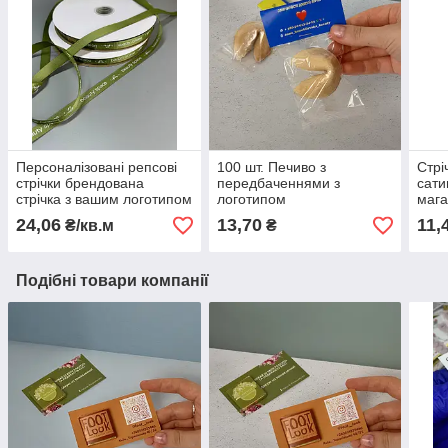
Персоналізовані репсові
100 шт. Печиво з
Стрі
стрічки брендована
передбаченнями з
сати
стрічка з вашим логотипом
логотипом
мага
під замовлення 12 мм 180
стрі
24,06
13,70
11,
₴/кв.м
₴
м
біла
м
Подібні товари компанії