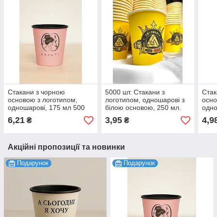
Стакани з чорною
5000 шт. Стакани з
Стак
основою з логотипом,
логотипом, одношарові з
осно
одношарові, 175 мл 500
білою основою, 250 мл.
одно
шт
шт
6,21
3,95
4,9
₴
₴
Акційні пропозиції та новинки
Подарунок
Подарунок