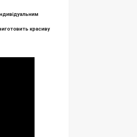
 індивідуальним
 виготовить красиву