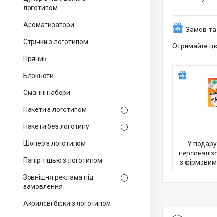
логотипом
Ароматизатори
Замов та
Стрічки з логотипом
Отримайте цю 
Пряник
Блокноти
Смачні набори
Пакети з логотипом
Пакети без логотипу
Шопер з логотипом
У подару
персоналіз
Папір тішью з логотипом
з фірмовим
Зовнішня реклама під
замовлення
Акрилові бірки з логотипом