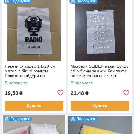
Подарунок
Подарунок
Пакети слайдер 14x20 см
Матовий SLIDER пакет 10x16
матові з білим замком
см з білим замком Компактні
Пакети-слайдери на
поліетиленові пакети зі
замовлення з вашим
слайдером і логотипом 100
В наявності
В наявності
логотипом 100 шт.
шт.
19,50
21,48
₴
₴
Купити
Купити
Подарунок
Подарунок