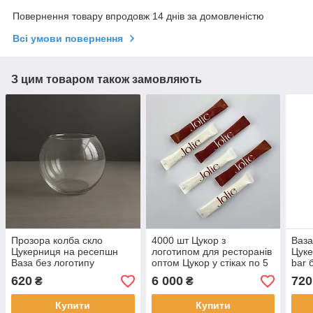
Повернення товару впродовж 14 днів за домовленістю
Всі умови повернення
З цим товаром також замовляють
Прозора колба скло
4000 шт Цукор з
Ваза
Цукерниця на ресепшн
логотипом для ресторанів
Цуке
Ваза без логотипу
оптом Цукор у стіках по 5
bar 
грамів Цукор в упаковці з
620
6 000
720
₴
₴
лого
Купити
Купити