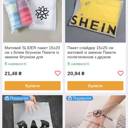
Матовий SLIDER пакет 15x20
Пакет слайдер 15x25 см
см з білим бігунком Пакети із
матовий із замком Пакети
замком бігунком для
поліетиленові з друком
пакування у фірмовому стилі
логотипу для промо-дизайну
В наявності
В наявності
100 шт.
100 шт.
21,48
20,94
₴
₴
Купити
Купити
Подарунок
Подарунок