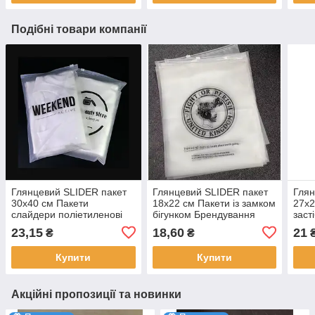
Подібні товари компанії
Глянцевий SLIDER пакет
Глянцевий SLIDER пакет
Глян
30x40 см Пакети
18x22 см Пакети із замком
27x2
слайдери поліетиленові
бігунком Брендування
заст
прозорі Пакети з
продукції у фірмовому
лого
23,15
18,60
21
₴
₴
логотипом 100 шт.
стилі 100 шт.
безк
Купити
Купити
Акційні пропозиції та новинки