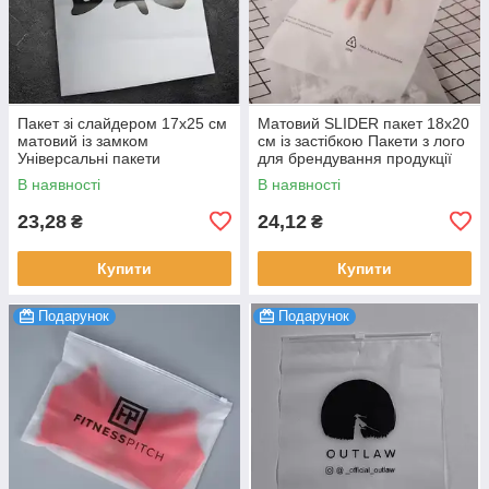
Пакет зі слайдером 17x25 см
Матовий SLIDER пакет 18x20
матовий із замком
см із застібкою Пакети з лого
Універсальні пакети
для брендування продукції
слайдери поліетиленові для
100 шт.
В наявності
В наявності
реклами 100 шт.
23,28
24,12
₴
₴
Купити
Купити
Подарунок
Подарунок