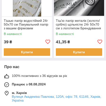
Тішью папір водостійкий 24г
Тіш'ю папір металік (золото/
50х70 см Пакувальний папір
срібло) щільністю 24г 50х70
з вашим фірмовим
см з логотипом Брендування
логотипом 100 шт.
під замовлення 100 шт.
В наявності
В наявності
39
41,35
₴
₴
Купити
Купити
Про нас
100% позитивних з 36 відгуків за рік
Працює з 08.08.2024
м. Харків
Вулиця Академіка Павлова, 120А, офіс 78, 61146, Харків,
Україна