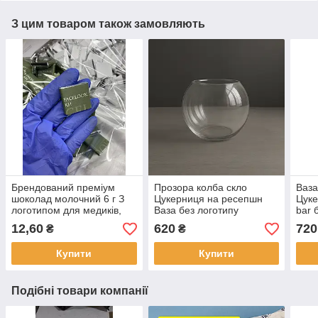
З цим товаром також замовляють
Брендований преміум
Прозора колба скло
Ваза
шоколад молочний 6 г З
Цукерниця на ресепшн
Цуке
логотипом для медиків,
Ваза без логотипу
bar 
б'юті-салонів, флористів і
12,60
620
720
₴
₴
кафе 100 шт.
Купити
Купити
Подібні товари компанії