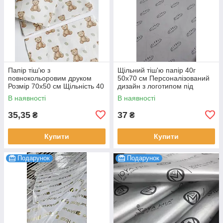
Папір тіш'ю з
Щільний тіш'ю папір 40г
повнокольоровим друком
50х70 см Персоналізований
Розмір 70х50 см Щільність 40
дизайн з логотипом під
г/м² 100 шт.
замовлення 100 шт.
В наявності
В наявності
35,35
37
₴
₴
Купити
Купити
Подарунок
Подарунок