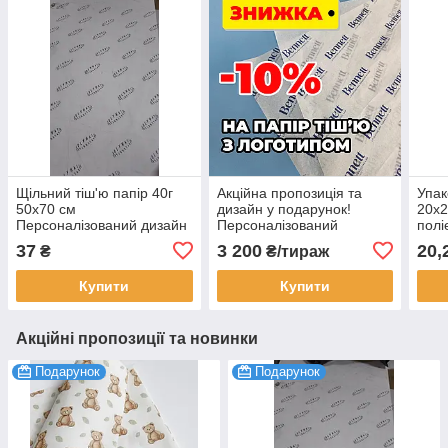
Щільний тіш'ю папір 40г
Акційна пропозиція та
Упак
50х70 см
дизайн у подарунок!
20х2
Персоналізований дизайн
Персоналізований
полі
з логотипом під
щільний папір тіш’ю 40г
зіпл
37
3 200
20,
₴
₴/тираж
замовлення 100 шт.
під замовлення 100 шт.
ваши
Купити
Купити
Акційні пропозиції та новинки
Подарунок
Подарунок