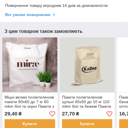
Повернення товару впродовж 14 днів за домовленістю
Всі умови повернення
З цим товаром також замовляють
Міцні великі поліетиленові
Пакети поліетиленові
Паке
пакети 60х60 до 7 кг 60
щільні 40х50 до 10 кг 110
бана
mkm білі та чорні Пакети з
mkm білі та бежеві Пакети
опто
логотипом компанії оптом
банан з логотипом 100 шт.
20х3
29,40
27,70
16,
₴
₴
100 шт.
Купити
Купити