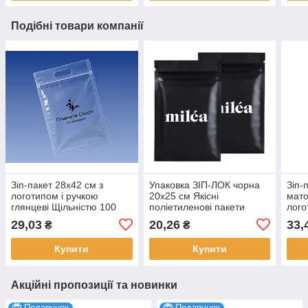
Подібні товари компанії
Зіп-пакет 28х42 см з
Упаковка ЗІП-ЛОК чорна
Зіп-
логотипом і ручкою
20х25 см Якісні
мато
глянцеві Щільністю 100
поліетиленові пакети
лого
мкм Пакети брендовані
зіплок щільністю 100 мкм з
Щіль
29,03
20,26
33,
₴
₴
оптом під замовлення 100
вашим логотипом 100 шт.
Zip 
шт.
замо
Купити
Купити
Акційні пропозиції та новинки
Подарунок
Подарунок