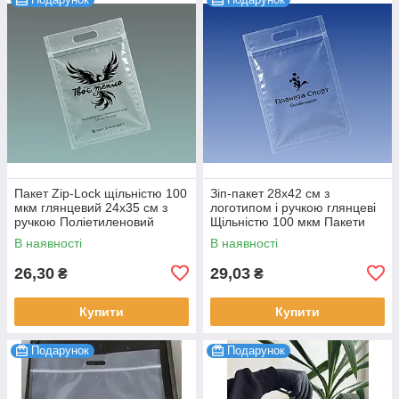
Пакет Zip-Lock щільністю 100
Зіп-пакет 28х42 см з
мкм глянцевий 24х35 см з
логотипом і ручкою глянцеві
ручкою Поліетиленовий
Щільністю 100 мкм Пакети
пакет з лого 100 шт.
брендовані оптом під
В наявності
В наявності
замовлення 100 шт.
26,30
29,03
₴
₴
Купити
Купити
Подарунок
Подарунок