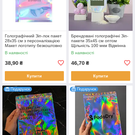
Голографічний Зіп-лок пакет
Брендовані голографічні Зіп-
28х35 см з персоналізацією
пакети 35х45 см оптом
Макет логотипу безкоштовно
Щільність 100 мкм Відмінна
100 шт.
якість 100 шт.
В наявності
В наявності
38,90
46,70
₴
₴
Купити
Купити
Подарунок
Подарунок