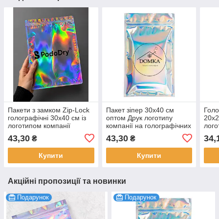
Пакети з замком Zip-Lock
Пакет зіпер 30х40 см
Голо
голографічні 30х40 см із
оптом Друк логотипу
20х2
логотипом компанії
компанії на голографічних
лого
Виготовлення оптом 100
зіп-пакетах 100 шт.
вашо
43,30
43,30
34,
₴
₴
шт.
100 
Купити
Купити
Акційні пропозиції та новинки
Подарунок
Подарунок