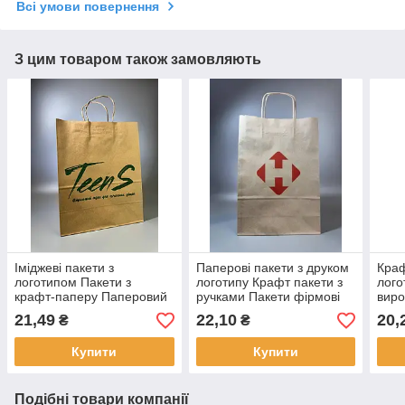
Всі умови повернення
З цим товаром також замовляють
Іміджеві пакети з
Паперові пакети з друком
Краф
логотипом Пакети з
логотипу Крафт пакети з
лого
крафт-паперу Паперовий
ручками Пакети фірмові
виро
пакет з ручками бурі
бурі 320х420х150 мм 100
190х
21,49
22,10
20,
₴
₴
250х350х150 мм 100 шт.
шт.
Купити
Купити
Подібні товари компанії