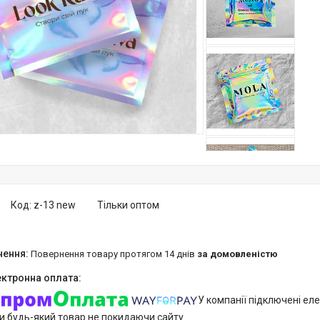
Код:
z-13 new
Тільки оптом
повернення товару протягом 14 днів
за домовленістю
У компанії підключені еле
и будь-який товар не покидаючи сайту.