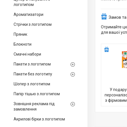
логотипом
Ароматизатори
Замов та
Стрічки з логотипом
Отримайте цю
для вашої усп
Пряник
Блокноти
Смачні набори
Пакети з логотипом
Пакети без логотипу
Шопер з логотипом
У подару
Папір тішью з логотипом
персоналіз
з фірмовим
Зовнішня реклама під
замовлення
Акрилові бірки з логотипом