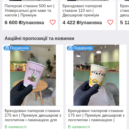
Паперові стакани 500 мл |
Брендовані паперові
Брен
Універсальні для кави та
стакани 110 мл |
стак
напоїв | Преміум
Двошарові преміум
двош
двошарові з логотипом і
стакани з логотипом і
ламі
6 600
4 422
5 1
₴/упаковка
₴/упаковка
ламінацією (паковання
ламінацією (паковання
папе
1000 шт.)
1000 шт.)
(пак
Акційні пропозиції та новинки
Подарунок
Подарунок
Брендовані паперові стакани
Брендовані паперові стакани
275 мл | Преміум двошарові з
175 мл | Преміум двошарові з
логотипом і ламінацією для
логотипом і ламінацією |
гарячих та холодних напоїв
Щільний паперовий стакан
В наявності
В наявності
(паковання 1000 шт)
(паковання 1000 шт.)