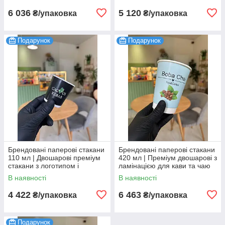
6 036
5 120
₴/упаковка
₴/упаковка
Подарунок
Подарунок
Брендовані паперові стакани
Брендовані паперові стакани
110 мл | Двошарові преміум
420 мл | Преміум двошарові з
стакани з логотипом і
ламінацією для кави та чаю
ламінацією (паковання 1000
(паковання 1000 шт.)
В наявності
В наявності
шт.)
4 422
6 463
₴/упаковка
₴/упаковка
Подарунок