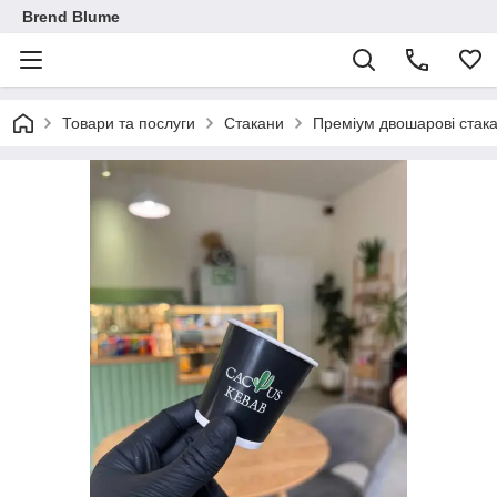
Brend Blume
Товари та послуги
Стакани
Преміум двошарові стак