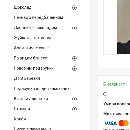
Шоколад
Печиво з передбаченням
Листівки з шоколадом
Жуйка з логотипом
Ароматичне саше
По видам бізнесу
Новорічні подарунки
До 8 Березня
В наявності
Подарунки до дня закоханих
Візитки / листівки
Стакани
Колби
Цукор в пакуванні з
можете купит