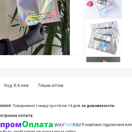
Код:
K-6 new
Тільки оптом
повернення товару протягом 14 днів
за домовленістю
У компанії підключені еле
и будь-який товар не покидаючи сайту.