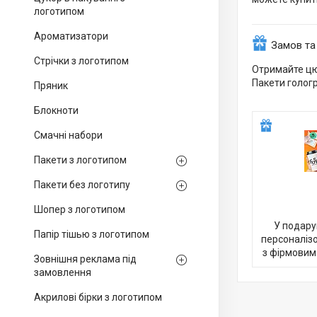
логотипом
Ароматизатори
Замов та
Стрічки з логотипом
Отримайте цю
Пакети гологр
Пряник
Блокноти
Смачні набори
Пакети з логотипом
Пакети без логотипу
Шопер з логотипом
У подару
Папір тішью з логотипом
персоналіз
з фірмовим
Зовнішня реклама під
замовлення
Акрилові бірки з логотипом