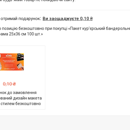
 отримай подарунок
Ви заощаджуєте 0,10 ₴
 позицію безкоштовно при покупці «Пакет кур'єрський бандерольн
ама 25х36 см 100 шт.»
0,10 ₴
нок до замовлення
ований дизайн макета
 стилем безкоштовно