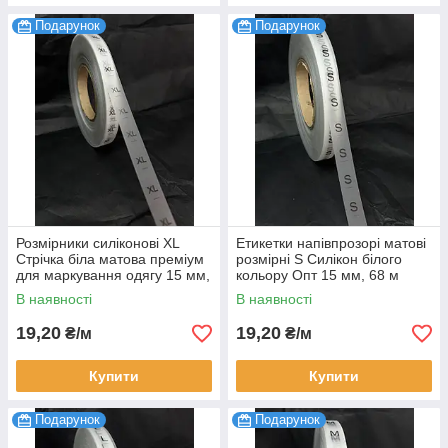
Подарунок
Подарунок
Розмірники силіконові XL
Етикетки напівпрозорі матові
Стрічка біла матова преміум
розмірні S Силікон білого
для маркування одягу 15 мм,
кольору Опт 15 мм, 68 м
68 м
В наявності
В наявності
19,20
19,20
₴/м
₴/м
Купити
Купити
Подарунок
Подарунок