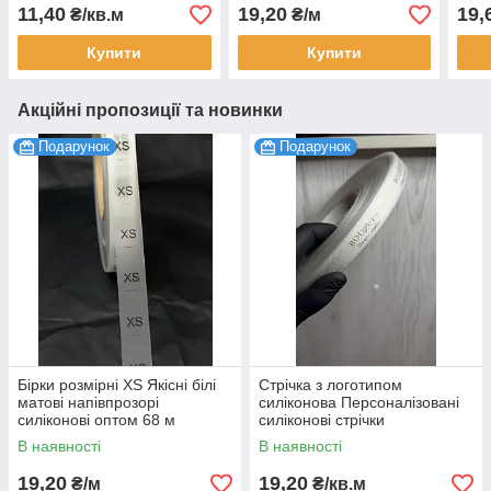
стрічки біла та чорна 10
Брен
11,40
19,20
19,
₴/кв.м
₴/м
мм, 100 м
паку
м
Купити
Купити
Акційні пропозиції та новинки
Подарунок
Подарунок
Бірки розмірні XS Якісні білі
Стрічка з логотипом
матові напівпрозорі
силіконова Персоналізовані
силіконові оптом 68 м
силіконові стрічки
Виготовлення стрічок з
В наявності
В наявності
логотипом 15 мм, 68 м
19,20
19,20
₴/м
₴/кв.м