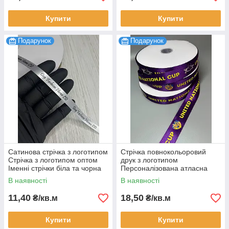
Купити
Купити
Подарунок
Подарунок
Сатинова стрічка з логотипом
Стрічка повнокольоровий
Стрічка з логотипом оптом
друк з логотипом
Іменні стрічки біла та чорна
Персоналізована атласна
10 мм, 100 м
стрічка 25 мм під замовлення
В наявності
В наявності
Друк з градієнтом 180 м
11,40
18,50
₴/кв.м
₴/кв.м
Купити
Купити