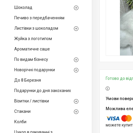
Шоколад
Печиво з передбаченням
Листівки з шоколадом
Жуйка з логотипом
Ароматичне саше
По видам бізнесу
Новорічні подарунки
Готово до ві
До 8 Березня
Подарунки до дня закоханих
Візитки / листівки
Стакани
Колби
можете купит
Цукор в пакуванні з