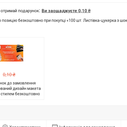
 отримай подарунок
Ви заощаджуєте 0,10 ₴
 позицію безкоштовно при покупці «100 шт. Листівка-цукерка з шо
0,10 ₴
нок до замовлення
ований дизайн макета
 стилем безкоштовно