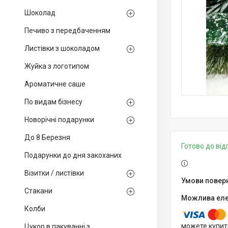
Шоколад
Печиво з передбаченням
Листівки з шоколадом
Жуйка з логотипом
Ароматичне саше
По видам бізнесу
Новорічні подарунки
До 8 Березня
Готово до ві
Подарунки до дня закоханих
Візитки / листівки
Стакани
Колби
можете купит
Цукор в пакуванні з