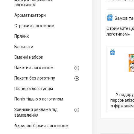
логотипом
Ароматизатори
Замов та
Стрічки з логотипом
Отримайте цю
логотипом»
Пряник
Блокноти
Смачні набори
Пакети з логотипом
Пакети без логотипу
Шопер з логотипом
У подару
Папір тішью з логотипом
персоналіз
з фірмовим
Зовнішня реклама під
замовлення
Акрилові бірки з логотипом