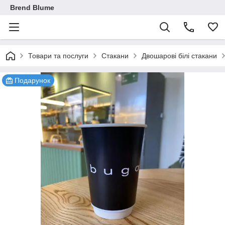
Brend Blume
Товари та послуги
Стакани
Двошарові білі стакани
Подарунок