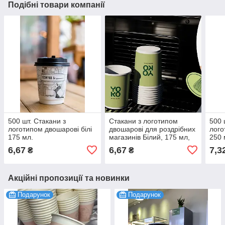
Подібні товари компанії
500 шт. Стакани з
Стакани з логотипом
500 
логотипом двошарові білі
двошарові для роздрібних
лого
175 мл.
магазинів Білий, 175 мл,
250 
500 шт.
6,67
6,67
7,3
₴
₴
Акційні пропозиції та новинки
Подарунок
Подарунок