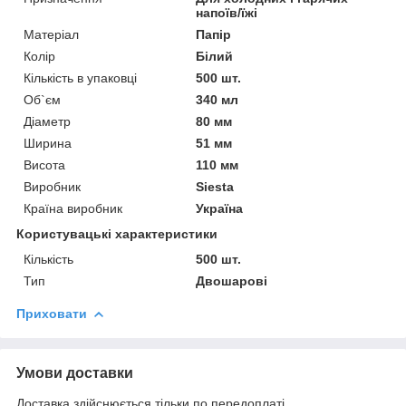
напоїв/їжі
Матеріал
Папір
Колір
Білий
Кількість в упаковці
500 шт.
Об`єм
340 мл
Діаметр
80 мм
Ширина
51 мм
Висота
110 мм
Виробник
Siesta
Країна виробник
Україна
Користувацькі характеристики
Кількість
500 шт.
Тип
Двошарові
Приховати
Умови доставки
Доставка здійснюється тільки по передоплаті.