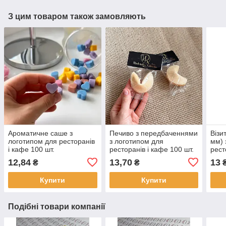
З цим товаром також замовляють
Ароматичне саше з
Печиво з передбаченнями
Візи
логотипом для ресторанів
з логотипом для
мм) 
і кафе 100 шт.
ресторанів і кафе 100 шт.
рест
12,84
13,70
13
₴
₴
Купити
Купити
Подібні товари компанії