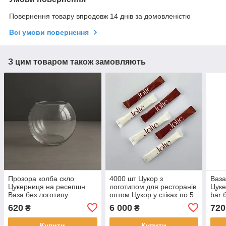
Повернення товару впродовж 14 днів за домовленістю
Всі умови повернення
З цим товаром також замовляють
Прозора колба скло
4000 шт Цукор з
Ваза
Цукерниця на ресепшн
логотипом для ресторанів
Цуке
Ваза без логотипу
оптом Цукор у стіках по 5
bar 
грамів Цукор в упаковці з
620
6 000
720
₴
₴
лого
Купити
Купити