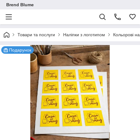
Brend Blume
Товари та послуги
Наліпки з логотипом
Кольорові на
Подарунок