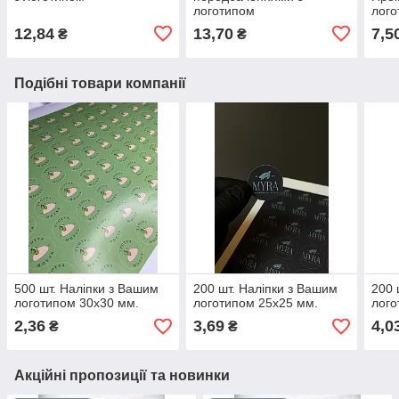
логотипом
лого
12,84
13,70
7,5
₴
₴
Подібні товари компанії
500 шт. Наліпки з Вашим
200 шт. Наліпки з Вашим
200 
логотипом 30х30 мм.
логотипом 25х25 мм.
лого
2,36
3,69
4,0
₴
₴
Акційні пропозиції та новинки