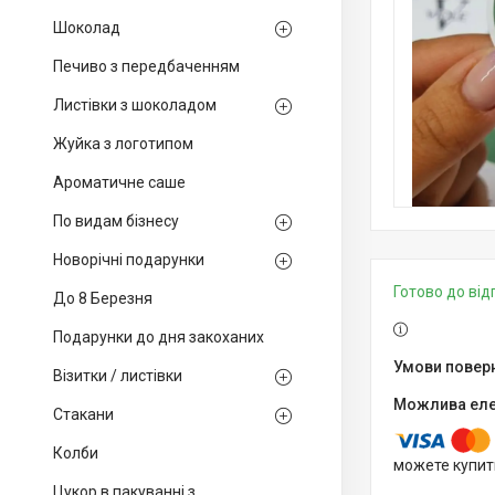
Шоколад
Печиво з передбаченням
Листівки з шоколадом
Жуйка з логотипом
Ароматичне саше
По видам бізнесу
Новорічні подарунки
Готово до ві
До 8 Березня
Подарунки до дня закоханих
Візитки / листівки
Стакани
Колби
можете купит
Цукор в пакуванні з