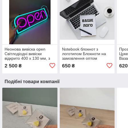
Неонова вивіска open
Notebook блокнот з
Проз
Світлодіодні вивіски
логотипом Блокноти на
Цуке
відкрито 400 х 130 мм, з
замовлення оптом
Ваза
блоком живлення
Нотатки на замовлення
2 500
650
620
₴
₴
оптом Нотатки 98 аркушів
Подібні товари компанії