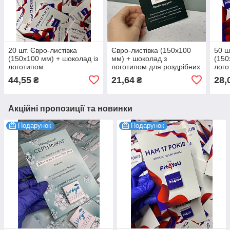
20 шт. Євро-листівка
Євро-листівка (150х100
50 ш
(150х100 мм) + шоколад із
мм) + шоколад з
(150
логотипом
логотипом для роздрібних
лого
магазинів 100 шт
44,55
21,64
28,
₴
₴
Акційні пропозиції та новинки
Подарунок
Подарунок