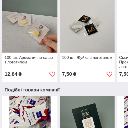
100 шт. Ароматичне саше
100 шт. Жуйка з логотипом
Смач
з логотипом
Пром
лого
12,84
7,50
7,5
₴
₴
Подібні товари компанії