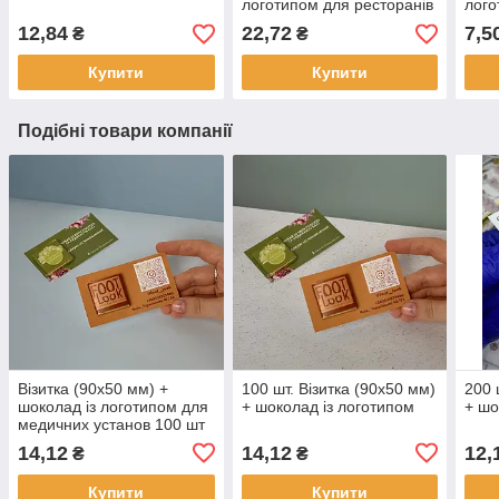
логотипом для ресторанів
лого
і кафе 100 шт
12,84
22,72
7,5
₴
₴
Купити
Купити
Подібні товари компанії
Візитка (90х50 мм) +
100 шт. Візитка (90х50 мм)
200 
шоколад із логотипом для
+ шоколад із логотипом
+ шо
медичних установ 100 шт
14,12
14,12
12,
₴
₴
Купити
Купити