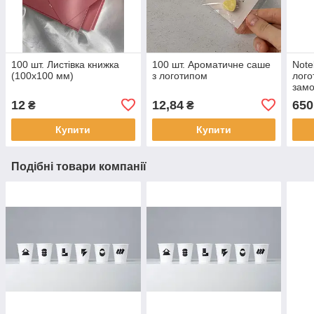
100 шт. Листівка книжка
100 шт. Ароматичне саше
Note
(100х100 мм)
з логотипом
лого
замо
Нота
12
12,84
650
₴
₴
опто
Купити
Купити
Подібні товари компанії