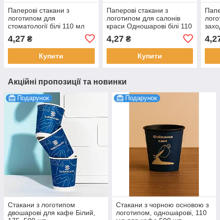
Паперові стакани з
Паперові стакани з
Папе
логотипом для
логотипом для салонів
лого
стоматології білі 110 мл
краси Одношарові білі 110
захо
500 шт
мл 500 шт
110 
4,27
4,27
4,2
₴
₴
Купити
Купити
Акційні пропозиції та новинки
Подарунок
Подарунок
Стакани з логотипом
Стакани з чорною основою з
двошарові для кафе Білий,
логотипом, одношарові, 110