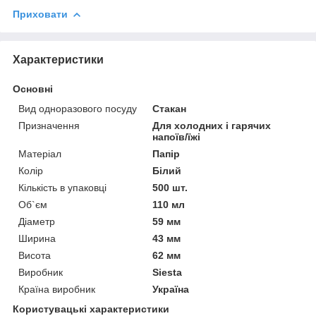
Приховати
Характеристики
Основні
Вид одноразового посуду
Стакан
Призначення
Для холодних і гарячих
напоїв/їжі
Матеріал
Папір
Колір
Білий
Кількість в упаковці
500 шт.
Об`єм
110 мл
Діаметр
59 мм
Ширина
43 мм
Висота
62 мм
Виробник
Siesta
Країна виробник
Україна
Користувацькі характеристики