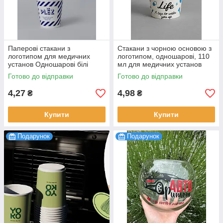
Паперові стакани з
Стакани з чорною основою з
логотипом для медичних
логотипом, одношарові, 110
установ Одношарові білі
мл для медичних установ
стакани 110 мл 500 шт
500 шт
Готово до відправки
Готово до відправки
4,27
4,98
₴
₴
Купити
Купити
Подарунок
Подарунок