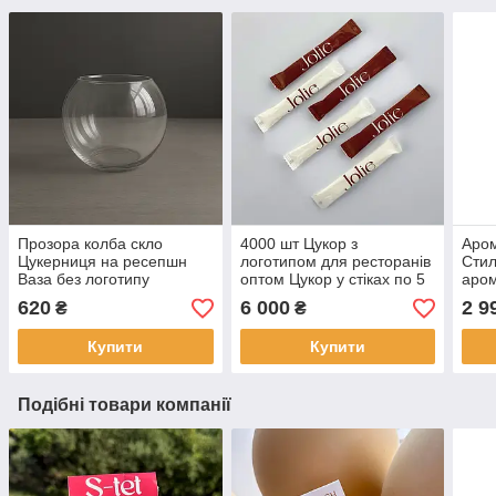
Прозора колба скло
4000 шт Цукор з
Аром
Цукерниця на ресепшн
логотипом для ресторанів
Стил
Ваза без логотипу
оптом Цукор у стіках по 5
аром
грамів Цукор в упаковці з
прод
620
6 000
2 9
₴
₴
лого
комп
Купити
Купити
Подібні товари компанії