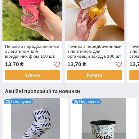
Печиво з передбаченнями
Печиво з передбаченнями
Печи
з логотипом для
з логотипом для
з ло
юридичних фірм 100 шт.
організацій заходів 100 шт.
стом
13,70
13,70
13,
₴
₴
Купити
Купити
Акційні пропозиції та новинки
Подарунок
Подарунок