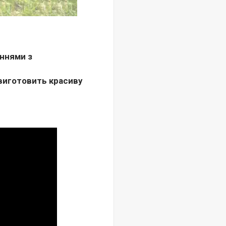
еннями з
 виготовить красиву