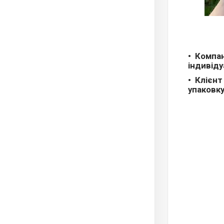
Компан
індивід
Клієнт
упаковку