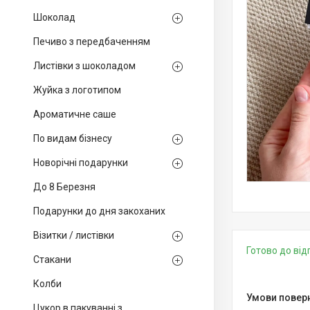
Шоколад
Печиво з передбаченням
Листівки з шоколадом
Жуйка з логотипом
Ароматичне саше
По видам бізнесу
Новорічні подарунки
До 8 Березня
Подарунки до дня закоханих
Візитки / листівки
Готово до ві
Стакани
Колби
Цукор в пакуванні з