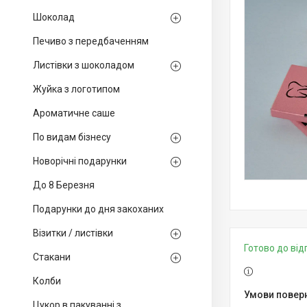
Шоколад
Печиво з передбаченням
Листівки з шоколадом
Жуйка з логотипом
Ароматичне саше
По видам бізнесу
Новорічні подарунки
До 8 Березня
Подарунки до дня закоханих
Візитки / листівки
Готово до ві
Стакани
Колби
Цукор в пакуванні з