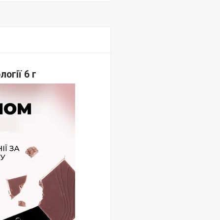
огії 6 г